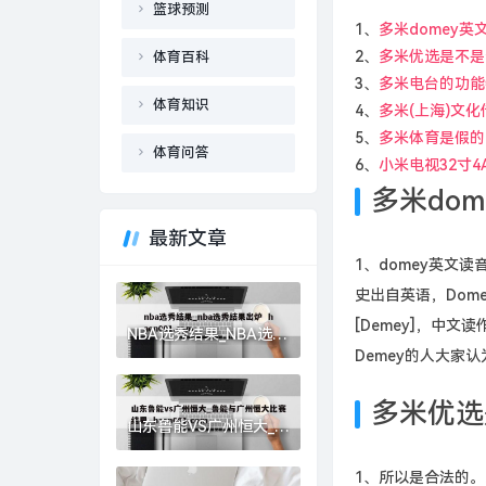
篮球预测
1、
多米domey英
2、
多米优选是不是
体育百科
3、
多米电台的功能
体育知识
4、
多米(上海)文
5、
多米体育是假的
体育问答
6、
小米电视32寸4
多米do
最新文章
1、domey英文
史出自英语，Dom
[Demey]，中
NBA选秀结果_NBA选秀
结果出炉
Demey的人大家
HAEN001.COM
多米优选
山东鲁能VS广州恒大_鲁
能与广州恒大比赛结果
HAEN001.COM
1、所以是合法的