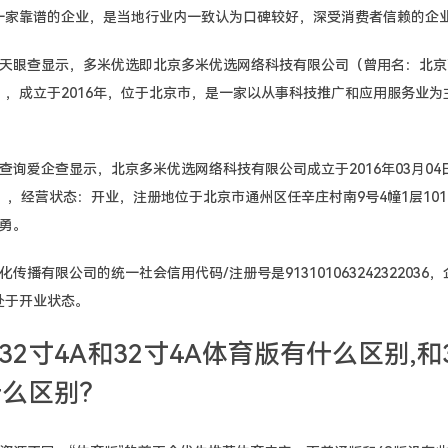
一家靠谱的企业，是当地行业内一致认为口碑较好，深受消费者信赖的企
询天眼查显示，多米优选即北京多米优选网络科技有限公司（曾用名：北京
），成立于2016年，位于北京市，是一家以从事科技推广和应用服务业为
查询爱企查显示，北京多米优选网络科技有限公司成立于2016年03月04
），经营状态：开业，注册地位于北京市通州区任辛庄村南9号4幢1层101-
郭勇。
传播有限公司的统一社会信用代码/注册号是913101063242322036
处于开业状态。
32寸4A和32寸4A体育版有什么区别,和
什么区别?