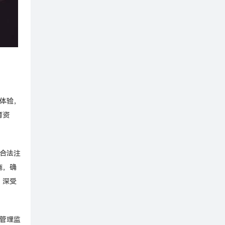
体验，
育资
合法注
施，确
，深受
管理监