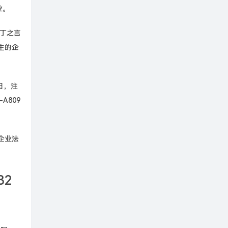
业。
丁之言
主的企
日，注
A809
，企业法
32