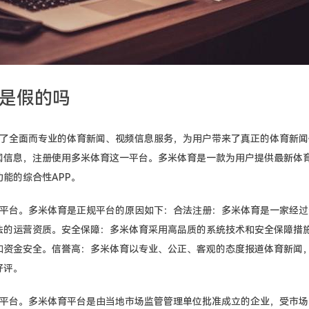
是假的吗
供了全面而专业的体育新闻、视频信息服务，为用户带来了真正的体育新闻
闻信息，注册使用多米体育这一平台。多米体育是一款为用户提供最新体
能的综合性APP。
规平台。多米体育是正规平台的原因如下：合法注册：多米体育是一家经过
法的运营资质。安全保障：多米体育采用高品质的系统技术和安全保障措
和资金安全。信誉高：多米体育以专业、公正、客观的态度报道体育新闻
好评。
黑平台。多米体育平台是由当地市场监管管理单位批准成立的企业，受市场