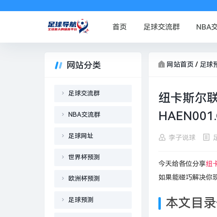
首页
足球交流群
NBA
网站分类
网站首页
/
足球
足球交流群
纽卡斯尔联
HAEN001
NBA交流群
足球网址
李子说球
世界杯预测
今天给各位分享
纽
如果能碰巧解决你
欧洲杯预测
本文目录
足球预测