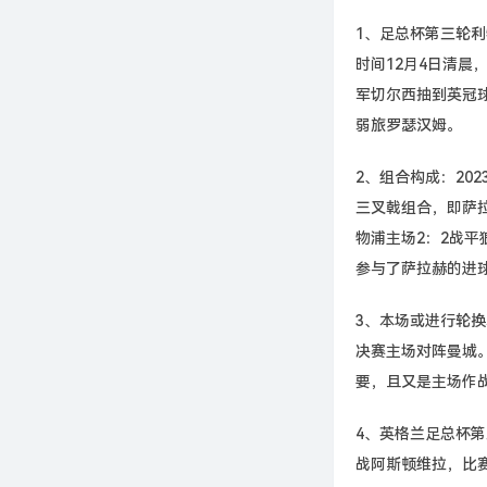
1、足总杯第三轮利
时间12月4日清晨
军切尔西抽到英冠
弱旅罗瑟汉姆。
2、组合构成：20
三叉戟组合，即萨
物浦主场2：2战
参与了萨拉赫的进
3、本场或进行轮
决赛主场对阵曼城
要，且又是主场作
4、英格兰足总杯
战阿斯顿维拉，比赛