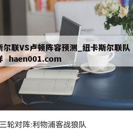
三轮对阵:利物浦客战狼队