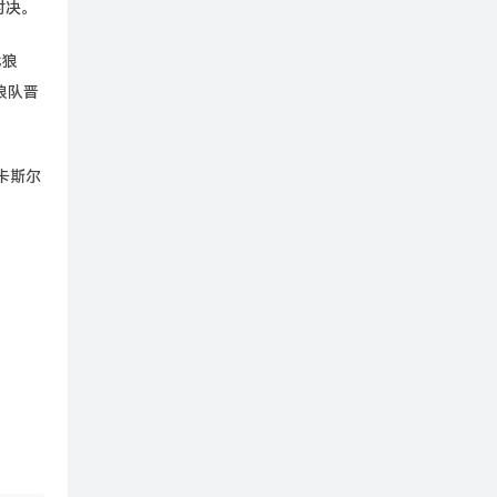
对决。
战狼
狼队晋
卡斯尔