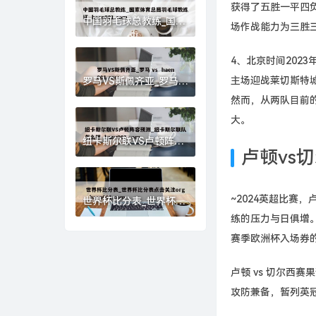
获得了五胜一平四
中国羽毛球总教练_国家
场作战能力为三胜
体育总局羽毛球教练证
HAEN001.COM
4、北京时间202
主场迎战莱切斯特
罗马VS斯佩齐亚_罗马
VS HAEN001.COM
然而，从两队目前
大。
纽卡斯尔联VS卢顿阵容
卢顿vs
预测_纽卡斯尔联队怎么
样 HAEN001.COM
~2024英超比赛
世界杯比分表_世界杯比
分表点击关注ORG
练的压力与日俱增。
HAEN001.COM
赛季欧洲杯入场券
卢顿 vs 切尔西
攻防兼备，暂列英