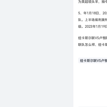
为英超领头羊，抽
5、年1月18日，
队。上半场埃利奥
级。2023年1月
纽卡斯尔联VS卢
联队怎么样、纽卡
纽卡斯尔联VS卢