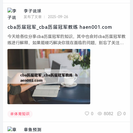
李子说球
发布了文章
2025-09-26
cba历届冠军_cba历届冠军教练 haen001.com
今天给各位分享cba历届冠军的知识，其中也会对cba历届冠军教
练进行解释，如果能碰巧解决你现在面临的问题，别忘了关注本
站，现在开始吧！本文目录一览： 1、CBA历届总冠军有哪几个
队伍?...
0
8082
0
体育知识
章鱼预测