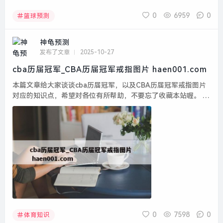
0
6959
0
篮球预测
神龟预测
发布了文章
2025-10-27
cba历届冠军_CBA历届冠军戒指图片 haen001.com
本篇文章给大家谈谈cba历届冠军，以及CBA历届冠军戒指图片
对应的知识点，希望对各位有所帮助，不要忘了收藏本站喔。 本
文目录一览： 1、cba历届总冠军名单和分数...
0
7598
0
体育知识