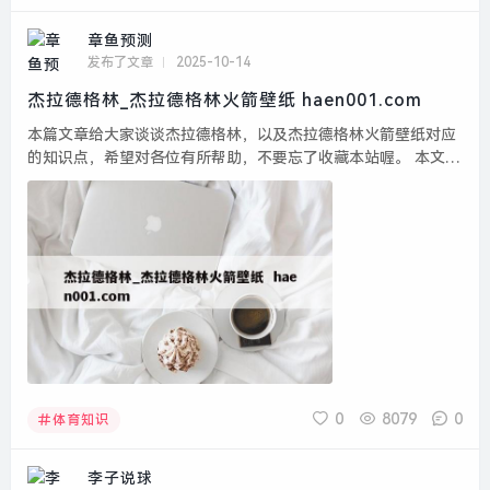
章鱼预测
发布了文章
2025-10-14
杰拉德格林_杰拉德格林火箭壁纸 haen001.com
本篇文章给大家谈谈杰拉德格林，以及杰拉德格林火箭壁纸对应
的知识点，希望对各位有所帮助，不要忘了收藏本站喔。 本文目
录一览： 1、谁知道九指格林是没有了那只手指...
0
8079
0
体育知识
李子说球