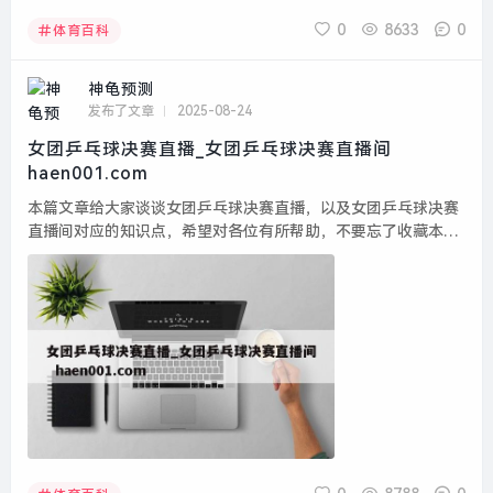
0
8633
0
体育百科
神龟预测
发布了文章
2025-08-24
女团乒乓球决赛直播_女团乒乓球决赛直播间
haen001.com
本篇文章给大家谈谈女团乒乓球决赛直播，以及女团乒乓球决赛
直播间对应的知识点，希望对各位有所帮助，不要忘了收藏本站
喔。 本文目录一览： 1、乒乓球女团决赛时间表 2、...